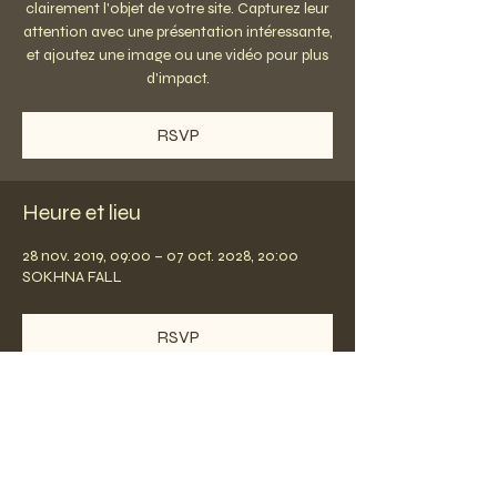
clairement l'objet de votre site. Capturez leur
attention avec une présentation intéressante,
et ajoutez une image ou une vidéo pour plus
d'impact.
RSVP
Heure et lieu
28 nov. 2019, 09:00 – 07 oct. 2028, 20:00
SOKHNA FALL
RSVP
Partager cet événement