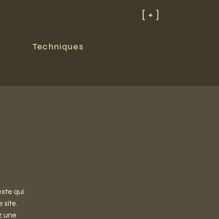
[ + ]
Techniques
exte qui
 site.
z une