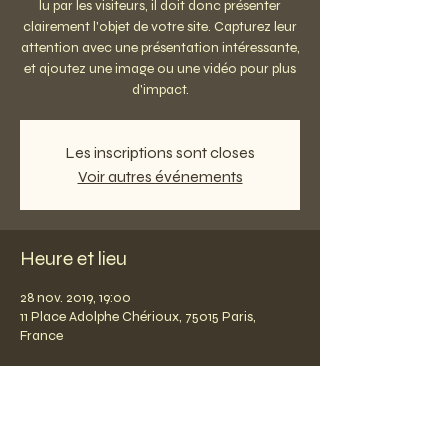
lu par les visiteurs, il doit donc présenter
clairement l'objet de votre site. Capturez leur
attention avec une présentation intéressante,
et ajoutez une image ou une vidéo pour plus
d'impact.
Les inscriptions sont closes
Voir autres événements
Heure et lieu
28 nov. 2019, 19:00
11 Place Adolphe Chérioux, 75015 Paris,
France
Partager cet événement