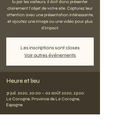
lu par les visiteurs, il doit donc présenter
clairement l'objet de votre site. Capturez leur
attention avec une présentation intéressante,
et ajoutez une image ou une vidéo pour plus
d'impact.
Les inscriptions sont closes
Voir autres événements
Heure et lieu
31 juil. 2020, 20:00 – 02 août 2020, 23:00
La Corogne, Province de La Corogne,
Espagne
Partager cet événement