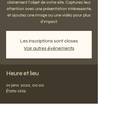
clairement l'objet de votre site. Capturez leur
attention avec une présentation intéressante,
et ajoutez une image ou une vidéo pour plus
d'impact.
Les inscriptions sont closes
Voir autres événements
Heure et lieu
01 janv. 2020, 00:00
États-Unis
Partager cet événement