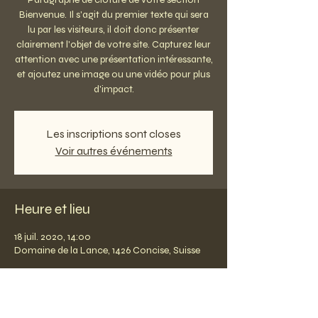
Bienvenue. Il s'agit du premier texte qui sera
lu par les visiteurs, il doit donc présenter
clairement l'objet de votre site. Capturez leur
attention avec une présentation intéressante,
et ajoutez une image ou une vidéo pour plus
d'impact.
Les inscriptions sont closes
Voir autres événements
Heure et lieu
18 juil. 2020, 14:00
Domaine de la Lance, 1426 Concise, Suisse