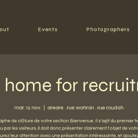
out
Events
Photographers
s home for recrui
mar. 12 nov.
  |  
areare . rue wahran . rue roudah
phe de clôture de votre section Bienvenue. Il s'agit du premier t
lu par les visiteurs, il doit donc présenter clairement l'objet de votre
urez leur attention avec une présentation intéressante, et ajoute