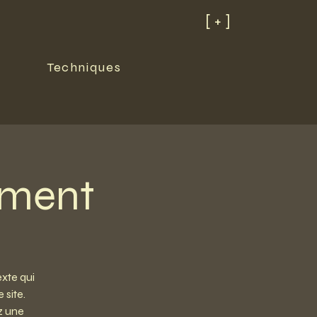
[ + ]
Techniques
tment
exte qui
 site.
z une