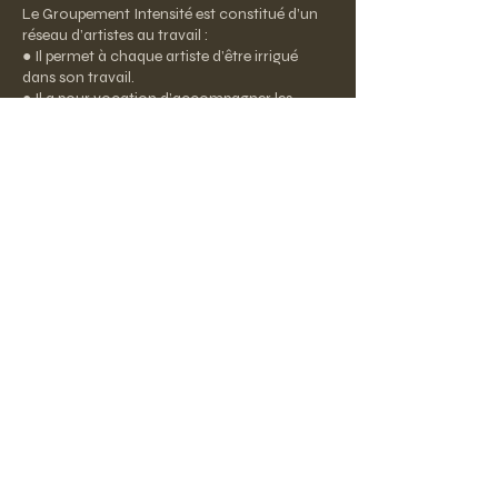
Le Groupement Intensité est constitué d’un
réseau d’artistes au travail :
● Il permet à chaque artiste d’être irrigué
dans son travail.
● Il a pour vocation d’accompagner les
artistes dans leurs trajets.
● Il a une fonction d’incubateur de projets
et de développement des entreprises
artistiques, de l’intuition jusqu’au moment
où elles trouvent une place dans le monde.
● Il constitue un lieu de recherche pratique
et de mise en oeuvre de nouvelles manières
de faire de l’art dans notre société.
Le Groupement Intensité offre au public un
accès à ces expériences artistiques. Il
permet à chacun de progresser dans sa
compréhension de la manière dont l’art
peut s’adapter aux évolutions du monde
d’aujourd’hui et trouver une place dans la
société en mutation.
Ce que le Groupement apporte aux artistes
et au public :