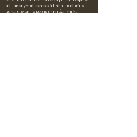
où l'anonymat se mêle à l'intimité et où le
corps devient la scène d'un récit sur les
ruptures intérieures et la recherche
permanente de soi.
Je travaille principalement avec des
techniques monochromatiques - à la fois
analogiques (film moyen format, collodion
humide) et numériques. Je suis fascinée par
la forme physique de la photographie en tant
qu'objet, ainsi que par les processus
historiques, en particulier la technique du
collodion humide du XIXe siècle, que j'utilise
dans une partie de ma pratique.
< Gosia Warminska